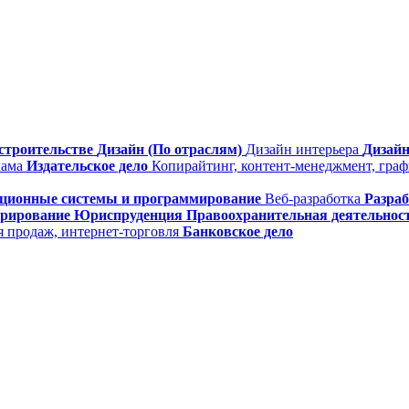
строительстве
Дизайн (По отраслям)
Дизайн интерьера
Дизайн
лама
Издательское дело
Копирайтинг, контент-менеджмент, гра
ционные системы и программирование
Веб-разработка
Разра
трирование
Юриспруденция
Правоохранительная деятельнос
я продаж, интернет-торговля
Банковское дело