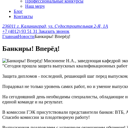
Профессиональные конкурсы
Наш мерч
Блог
Контакты
236011 г. Калининград, ул. Судостроительная 2-Я, 1А
+7 (4012) 93 51 31
Заказать звонок
Главная
Новости
Банкиры! Вперёд!
Банкиры! Вперёд!
Мисюнене Н.А., заведующая кафедрой эко
"Сегодня прошла защита выпускных квалификационных работ п
Защита дипломов - последний, решающий шаг перед выпуском, 
Порадовал не только уровень самих работ, но и умение выпу
На сегодняшний день необходимы специалисты, обладающие не 
единой команде и на результат.
В комиссии ГЭК присутствовали представители банков: ВТБ, А
Спасибо комиссии за плодотворную работу!
Выпускников поздравляем с успешным окончанием обучения! 