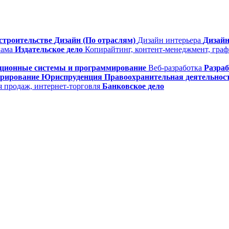
строительстве
Дизайн (По отраслям)
Дизайн интерьера
Дизайн
лама
Издательское дело
Копирайтинг, контент-менеджмент, гра
ционные системы и программирование
Веб-разработка
Разра
трирование
Юриспруденция
Правоохранительная деятельнос
я продаж, интернет-торговля
Банковское дело