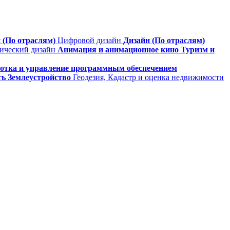
 (По отраслям)
Цифровой дизайн
Дизайн (По отраслям)
фический дизайн
Анимация и анимационное кино
Туризм и
ботка и управление программным обеспечением
ть
Землеустройство
Геодезия, Кадастр и оценка недвижимости