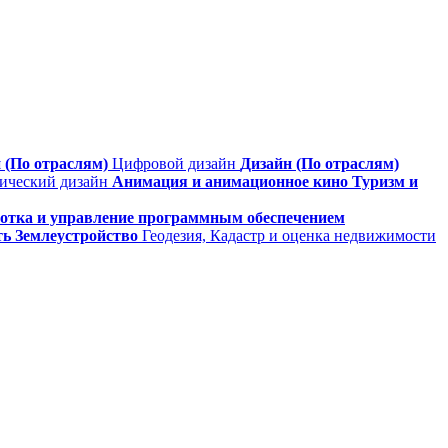
 (По отраслям)
Цифровой дизайн
Дизайн (По отраслям)
фический дизайн
Анимация и анимационное кино
Туризм и
ботка и управление программным обеспечением
ть
Землеустройство
Геодезия, Кадастр и оценка недвижимости