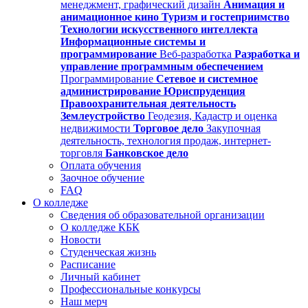
менеджмент, графический дизайн
Анимация и
анимационное кино
Туризм и гостеприимство
Технологии искусственного интеллекта
Информационные системы и
программирование
Веб-разработка
Разработка и
управление программным обеспечением
Программирование
Сетевое и системное
администрирование
Юриспруденция
Правоохранительная деятельность
Землеустройство
Геодезия, Кадастр и оценка
недвижимости
Торговое дело
Закупочная
деятельность, технология продаж, интернет-
торговля
Банковское дело
Оплата обучения
Заочное обучение
FAQ
О колледже
Сведения об образовательной организации
О колледже КБК
Новости
Студенческая жизнь
Расписание
Личный кабинет
Профессиональные конкурсы
Наш мерч