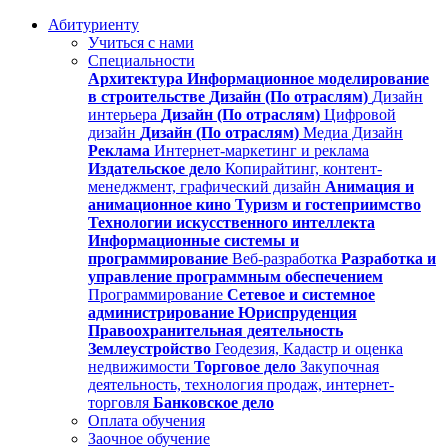
Абитуриенту
Учиться с нами
Специальности
Архитектура
Информационное моделирование
в строительстве
Дизайн (По отраслям)
Дизайн
интерьера
Дизайн (По отраслям)
Цифровой
дизайн
Дизайн (По отраслям)
Медиа Дизайн
Реклама
Интернет-маркетинг и реклама
Издательское дело
Копирайтинг, контент-
менеджмент, графический дизайн
Анимация и
анимационное кино
Туризм и гостеприимство
Технологии искусственного интеллекта
Информационные системы и
программирование
Веб-разработка
Разработка и
управление программным обеспечением
Программирование
Сетевое и системное
администрирование
Юриспруденция
Правоохранительная деятельность
Землеустройство
Геодезия, Кадастр и оценка
недвижимости
Торговое дело
Закупочная
деятельность, технология продаж, интернет-
торговля
Банковское дело
Оплата обучения
Заочное обучение