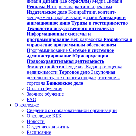
дизайн
Дизайн (По отраслям)
Медиа Дизайн
Реклама
Интернет-маркетинг и реклама
Издательское дело
Копирайтинг, контент-
менеджмент, графический дизайн
Анимация и
анимационное кино
Туризм и гостеприимство
Технологии искусственного интеллекта
Информационные системы и
программирование
Веб-разработка
Разработка и
управление программным обеспечением
Программирование
Сетевое и системное
администрирование
Юриспруденция
Правоохранительная деятельность
Землеустройство
Геодезия, Кадастр и оценка
недвижимости
Торговое дело
Закупочная
деятельность, технология продаж, интернет-
торговля
Банковское дело
Оплата обучения
Заочное обучение
FAQ
О колледже
Сведения об образовательной организации
О колледже КБК
Новости
Студенческая жизнь
Расписание