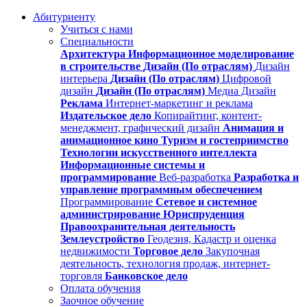
Абитуриенту
Учиться с нами
Специальности
Архитектура
Информационное моделирование
в строительстве
Дизайн (По отраслям)
Дизайн
интерьера
Дизайн (По отраслям)
Цифровой
дизайн
Дизайн (По отраслям)
Медиа Дизайн
Реклама
Интернет-маркетинг и реклама
Издательское дело
Копирайтинг, контент-
менеджмент, графический дизайн
Анимация и
анимационное кино
Туризм и гостеприимство
Технологии искусственного интеллекта
Информационные системы и
программирование
Веб-разработка
Разработка и
управление программным обеспечением
Программирование
Сетевое и системное
администрирование
Юриспруденция
Правоохранительная деятельность
Землеустройство
Геодезия, Кадастр и оценка
недвижимости
Торговое дело
Закупочная
деятельность, технология продаж, интернет-
торговля
Банковское дело
Оплата обучения
Заочное обучение