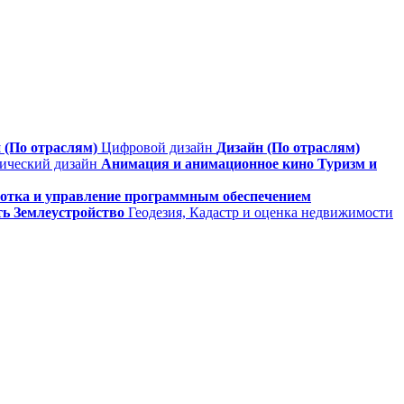
 (По отраслям)
Цифровой дизайн
Дизайн (По отраслям)
фический дизайн
Анимация и анимационное кино
Туризм и
ботка и управление программным обеспечением
ть
Землеустройство
Геодезия, Кадастр и оценка недвижимости