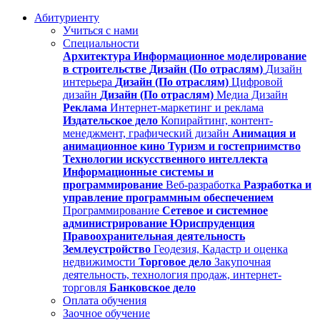
Абитуриенту
Учиться с нами
Специальности
Архитектура
Информационное моделирование
в строительстве
Дизайн (По отраслям)
Дизайн
интерьера
Дизайн (По отраслям)
Цифровой
дизайн
Дизайн (По отраслям)
Медиа Дизайн
Реклама
Интернет-маркетинг и реклама
Издательское дело
Копирайтинг, контент-
менеджмент, графический дизайн
Анимация и
анимационное кино
Туризм и гостеприимство
Технологии искусственного интеллекта
Информационные системы и
программирование
Веб-разработка
Разработка и
управление программным обеспечением
Программирование
Сетевое и системное
администрирование
Юриспруденция
Правоохранительная деятельность
Землеустройство
Геодезия, Кадастр и оценка
недвижимости
Торговое дело
Закупочная
деятельность, технология продаж, интернет-
торговля
Банковское дело
Оплата обучения
Заочное обучение