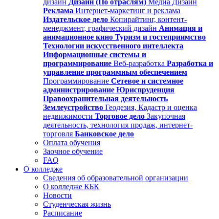
дизайн
Дизайн (По отраслям)
Медиа Дизайн
Реклама
Интернет-маркетинг и реклама
Издательское дело
Копирайтинг, контент-
менеджмент, графический дизайн
Анимация и
анимационное кино
Туризм и гостеприимство
Технологии искусственного интеллекта
Информационные системы и
программирование
Веб-разработка
Разработка и
управление программным обеспечением
Программирование
Сетевое и системное
администрирование
Юриспруденция
Правоохранительная деятельность
Землеустройство
Геодезия, Кадастр и оценка
недвижимости
Торговое дело
Закупочная
деятельность, технология продаж, интернет-
торговля
Банковское дело
Оплата обучения
Заочное обучение
FAQ
О колледже
Сведения об образовательной организации
О колледже КБК
Новости
Студенческая жизнь
Расписание