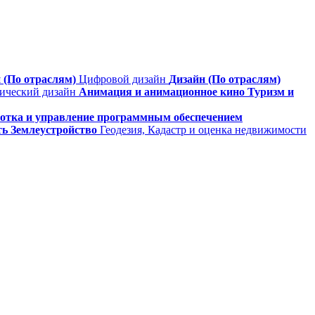
 (По отраслям)
Цифровой дизайн
Дизайн (По отраслям)
фический дизайн
Анимация и анимационное кино
Туризм и
ботка и управление программным обеспечением
ть
Землеустройство
Геодезия, Кадастр и оценка недвижимости