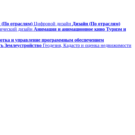
 (По отраслям)
Цифровой дизайн
Дизайн (По отраслям)
фический дизайн
Анимация и анимационное кино
Туризм и
ботка и управление программным обеспечением
ть
Землеустройство
Геодезия, Кадастр и оценка недвижимости