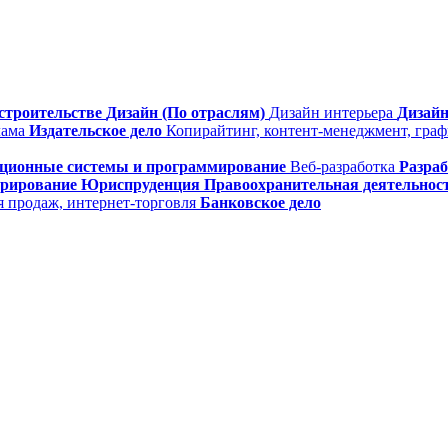
строительстве
Дизайн (По отраслям)
Дизайн интерьера
Дизайн
лама
Издательское дело
Копирайтинг, контент-менеджмент, гра
ционные системы и программирование
Веб-разработка
Разра
трирование
Юриспруденция
Правоохранительная деятельнос
я продаж, интернет-торговля
Банковское дело