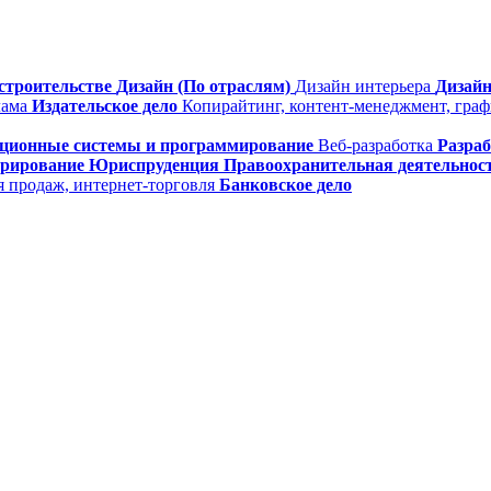
строительстве
Дизайн (По отраслям)
Дизайн интерьера
Дизайн
лама
Издательское дело
Копирайтинг, контент-менеджмент, гра
ционные системы и программирование
Веб-разработка
Разра
трирование
Юриспруденция
Правоохранительная деятельнос
я продаж, интернет-торговля
Банковское дело