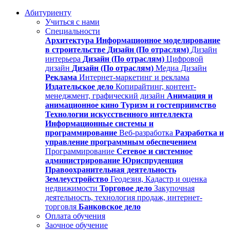
Абитуриенту
Учиться с нами
Специальности
Архитектура
Информационное моделирование
в строительстве
Дизайн (По отраслям)
Дизайн
интерьера
Дизайн (По отраслям)
Цифровой
дизайн
Дизайн (По отраслям)
Медиа Дизайн
Реклама
Интернет-маркетинг и реклама
Издательское дело
Копирайтинг, контент-
менеджмент, графический дизайн
Анимация и
анимационное кино
Туризм и гостеприимство
Технологии искусственного интеллекта
Информационные системы и
программирование
Веб-разработка
Разработка и
управление программным обеспечением
Программирование
Сетевое и системное
администрирование
Юриспруденция
Правоохранительная деятельность
Землеустройство
Геодезия, Кадастр и оценка
недвижимости
Торговое дело
Закупочная
деятельность, технология продаж, интернет-
торговля
Банковское дело
Оплата обучения
Заочное обучение