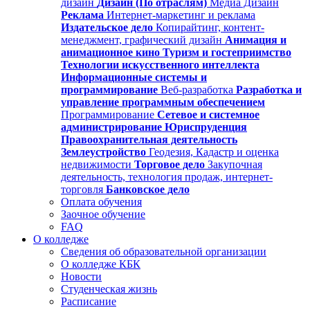
дизайн
Дизайн (По отраслям)
Медиа Дизайн
Реклама
Интернет-маркетинг и реклама
Издательское дело
Копирайтинг, контент-
менеджмент, графический дизайн
Анимация и
анимационное кино
Туризм и гостеприимство
Технологии искусственного интеллекта
Информационные системы и
программирование
Веб-разработка
Разработка и
управление программным обеспечением
Программирование
Сетевое и системное
администрирование
Юриспруденция
Правоохранительная деятельность
Землеустройство
Геодезия, Кадастр и оценка
недвижимости
Торговое дело
Закупочная
деятельность, технология продаж, интернет-
торговля
Банковское дело
Оплата обучения
Заочное обучение
FAQ
О колледже
Сведения об образовательной организации
О колледже КБК
Новости
Студенческая жизнь
Расписание