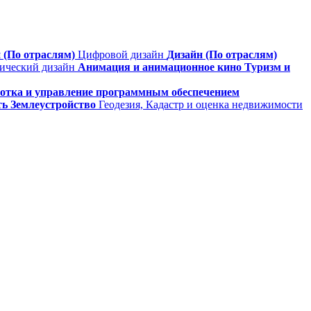
 (По отраслям)
Цифровой дизайн
Дизайн (По отраслям)
фический дизайн
Анимация и анимационное кино
Туризм и
ботка и управление программным обеспечением
ть
Землеустройство
Геодезия, Кадастр и оценка недвижимости