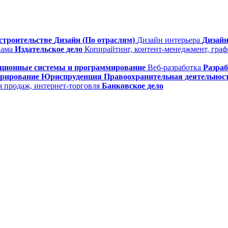
строительстве
Дизайн (По отраслям)
Дизайн интерьера
Дизайн
лама
Издательское дело
Копирайтинг, контент-менеджмент, гра
ционные системы и программирование
Веб-разработка
Разра
трирование
Юриспруденция
Правоохранительная деятельнос
я продаж, интернет-торговля
Банковское дело