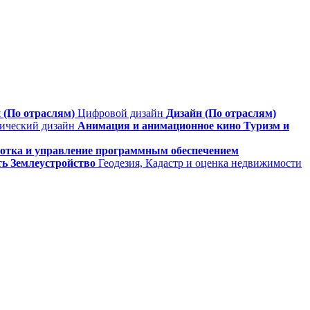
 (По отраслям)
Цифровой дизайн
Дизайн (По отраслям)
фический дизайн
Анимация и анимационное кино
Туризм и
ботка и управление программным обеспечением
ть
Землеустройство
Геодезия, Кадастр и оценка недвижимости