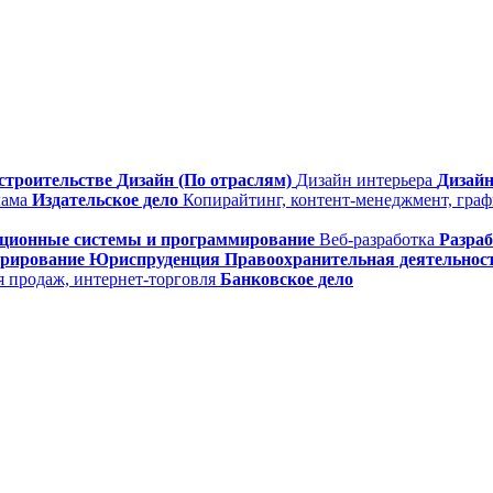
строительстве
Дизайн (По отраслям)
Дизайн интерьера
Дизайн
лама
Издательское дело
Копирайтинг, контент-менеджмент, гра
ционные системы и программирование
Веб-разработка
Разра
трирование
Юриспруденция
Правоохранительная деятельнос
я продаж, интернет-торговля
Банковское дело