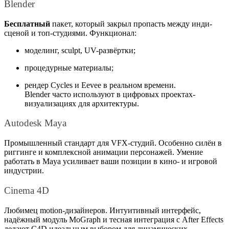
Blender
Бесплатный
пакет, который закрыл пропасть между инди-
сценой и топ-студиями. Функционал:
моделинг, sculpt, UV-развёртки;
процедурные материалы;
рендер Cycles и Eevee в реальном времени.
Blender часто используют в цифровых
проектах-
визуализациях для архитектуры.
Autodesk Maya
Промышленный стандарт для VFX-студий. Особенно силён в
риггинге и комплексной анимации персонажей. Умение
работать в Maya усиливает ваши позиции в кино- и игровой
индустрии.
Cinema 4D
Любимец motion-дизайнеров. Интуитивный интерфейс,
надёжный модуль MoGraph и тесная интеграция с After Effects
делают C4D идеальным выбором для динамических