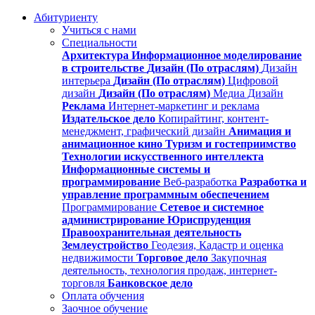
Абитуриенту
Учиться с нами
Специальности
Архитектура
Информационное моделирование
в строительстве
Дизайн (По отраслям)
Дизайн
интерьера
Дизайн (По отраслям)
Цифровой
дизайн
Дизайн (По отраслям)
Медиа Дизайн
Реклама
Интернет-маркетинг и реклама
Издательское дело
Копирайтинг, контент-
менеджмент, графический дизайн
Анимация и
анимационное кино
Туризм и гостеприимство
Технологии искусственного интеллекта
Информационные системы и
программирование
Веб-разработка
Разработка и
управление программным обеспечением
Программирование
Сетевое и системное
администрирование
Юриспруденция
Правоохранительная деятельность
Землеустройство
Геодезия, Кадастр и оценка
недвижимости
Торговое дело
Закупочная
деятельность, технология продаж, интернет-
торговля
Банковское дело
Оплата обучения
Заочное обучение