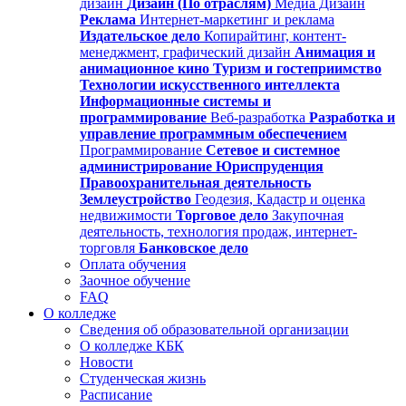
дизайн
Дизайн (По отраслям)
Медиа Дизайн
Реклама
Интернет-маркетинг и реклама
Издательское дело
Копирайтинг, контент-
менеджмент, графический дизайн
Анимация и
анимационное кино
Туризм и гостеприимство
Технологии искусственного интеллекта
Информационные системы и
программирование
Веб-разработка
Разработка и
управление программным обеспечением
Программирование
Сетевое и системное
администрирование
Юриспруденция
Правоохранительная деятельность
Землеустройство
Геодезия, Кадастр и оценка
недвижимости
Торговое дело
Закупочная
деятельность, технология продаж, интернет-
торговля
Банковское дело
Оплата обучения
Заочное обучение
FAQ
О колледже
Сведения об образовательной организации
О колледже КБК
Новости
Студенческая жизнь
Расписание