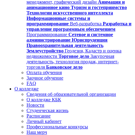
менеджмент, графический дизайн
Анимация и
анимационное кино
Туризм и гостеприимство
Технологии искусственного интеллекта
Информационные системы и
программирование
Веб-разработка
Разработка и
управление программным обеспечением
Программирование
Сетевое и системное
администрирование
Юриспруденция
Правоохранительная деятельность
Землеустройство
Геодезия, Кадастр и оценка
недвижимости
Торговое дело
Закупочная
деятельность, технология продаж, интернет-
торговля
Банковское дело
Оплата обучения
Заочное обучение
FAQ
О колледже
Сведения об образовательной организации
О колледже КБК
Новости
Студенческая жизнь
Расписание
Личный кабинет
Профессиональные конкурсы
Наш мерч