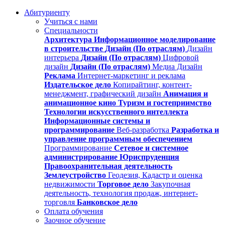
Абитуриенту
Учиться с нами
Специальности
Архитектура
Информационное моделирование
в строительстве
Дизайн (По отраслям)
Дизайн
интерьера
Дизайн (По отраслям)
Цифровой
дизайн
Дизайн (По отраслям)
Медиа Дизайн
Реклама
Интернет-маркетинг и реклама
Издательское дело
Копирайтинг, контент-
менеджмент, графический дизайн
Анимация и
анимационное кино
Туризм и гостеприимство
Технологии искусственного интеллекта
Информационные системы и
программирование
Веб-разработка
Разработка и
управление программным обеспечением
Программирование
Сетевое и системное
администрирование
Юриспруденция
Правоохранительная деятельность
Землеустройство
Геодезия, Кадастр и оценка
недвижимости
Торговое дело
Закупочная
деятельность, технология продаж, интернет-
торговля
Банковское дело
Оплата обучения
Заочное обучение