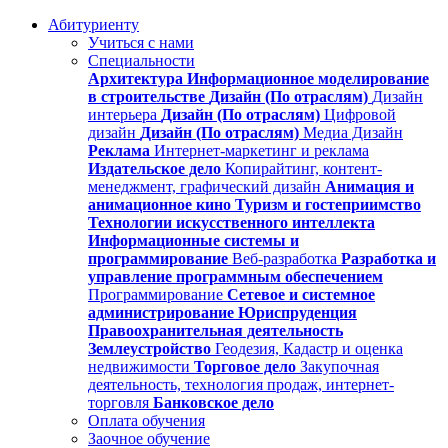
Абитуриенту
Учиться с нами
Специальности
Архитектура
Информационное моделирование
в строительстве
Дизайн (По отраслям)
Дизайн
интерьера
Дизайн (По отраслям)
Цифровой
дизайн
Дизайн (По отраслям)
Медиа Дизайн
Реклама
Интернет-маркетинг и реклама
Издательское дело
Копирайтинг, контент-
менеджмент, графический дизайн
Анимация и
анимационное кино
Туризм и гостеприимство
Технологии искусственного интеллекта
Информационные системы и
программирование
Веб-разработка
Разработка и
управление программным обеспечением
Программирование
Сетевое и системное
администрирование
Юриспруденция
Правоохранительная деятельность
Землеустройство
Геодезия, Кадастр и оценка
недвижимости
Торговое дело
Закупочная
деятельность, технология продаж, интернет-
торговля
Банковское дело
Оплата обучения
Заочное обучение