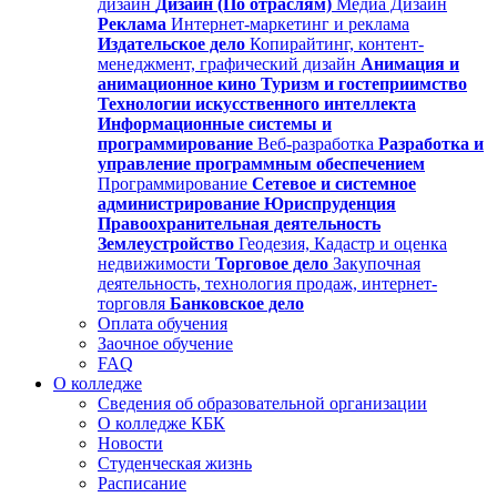
дизайн
Дизайн (По отраслям)
Медиа Дизайн
Реклама
Интернет-маркетинг и реклама
Издательское дело
Копирайтинг, контент-
менеджмент, графический дизайн
Анимация и
анимационное кино
Туризм и гостеприимство
Технологии искусственного интеллекта
Информационные системы и
программирование
Веб-разработка
Разработка и
управление программным обеспечением
Программирование
Сетевое и системное
администрирование
Юриспруденция
Правоохранительная деятельность
Землеустройство
Геодезия, Кадастр и оценка
недвижимости
Торговое дело
Закупочная
деятельность, технология продаж, интернет-
торговля
Банковское дело
Оплата обучения
Заочное обучение
FAQ
О колледже
Сведения об образовательной организации
О колледже КБК
Новости
Студенческая жизнь
Расписание