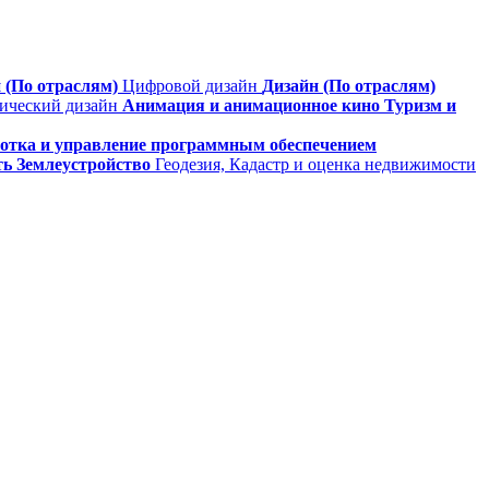
 (По отраслям)
Цифровой дизайн
Дизайн (По отраслям)
фический дизайн
Анимация и анимационное кино
Туризм и
ботка и управление программным обеспечением
ть
Землеустройство
Геодезия, Кадастр и оценка недвижимости