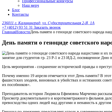
Профессиональные конкурсы
Наш мерч
Блог
Контакты
236011 г. Калининград, ул. Судостроительная 2-Я, 1А
+7 (4012) 93 51 31
Заказать звонок
Главная
Новости
День памяти о геноциде советского народа на
День памяти о геноциде советского на
занятие для студентов гр. 23 Р-1 и 23 ИД-2, посвященное Дню
Цель мероприятия - сохранение исторической правды о прест
Почему именно 19 апреля отмечается этот День памяти? В этот
фашистских злодеев, виновных в убийствах и истязаниях сове
их пособников».
Преподаватель истории Людмила Ефимовна Марченко рассказал
Просмотр документального и короткометражного фильмов дало
превосходства одних людей над другими и ненависть к другим
Геноцид по-прежнему представляет угрозу в современном мире 