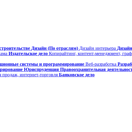
строительстве
Дизайн (По отраслям)
Дизайн интерьера
Дизайн
лама
Издательское дело
Копирайтинг, контент-менеджмент, гра
ционные системы и программирование
Веб-разработка
Разра
трирование
Юриспруденция
Правоохранительная деятельнос
я продаж, интернет-торговля
Банковское дело