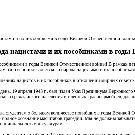
цистами и их пособниками в годы Великой Отечественной войны
рода нацистами и их пособниками в годы
В рамках па
 памяти о геноциде советского народа нацистами и их пособник
уплениях нацистов и их пособников в отношении мирных советс
 день, 19 апреля 1943 г., был издан Указ Президиума Верховног
тского гражданского населения и пленных красноармейцев, для 
а студентам о большом количестве погибших в годы Великой От
 полное осознание масштабов трагедии. Мы не должны забывать
 национальностям и культурам.
и нельзя этого забывать! Студенты узнали много нового и сдел