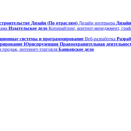
строительстве
Дизайн (По отраслям)
Дизайн интерьера
Дизайн
лама
Издательское дело
Копирайтинг, контент-менеджмент, гра
ционные системы и программирование
Веб-разработка
Разра
трирование
Юриспруденция
Правоохранительная деятельнос
я продаж, интернет-торговля
Банковское дело