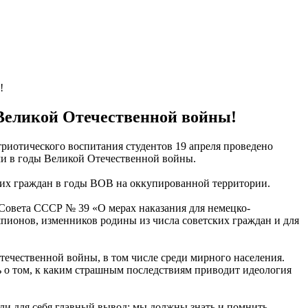
!
 Великой Отечественной войны!
триотического воспитания студентов 19 апреля проведено
ами в годы Великой Отечественной войны.
ких граждан в годы ВОВ на оккупированной территории.
о Совета СССР № 39 «О мерах наказания для немецко-
шпионов, изменников родины из числа советских граждан и для
ечественной войны, в том числе среди мирного населения.
 о том, к каким страшным последствиям приводит идеология
али для себя главный вывод: мы должны знать и помнить