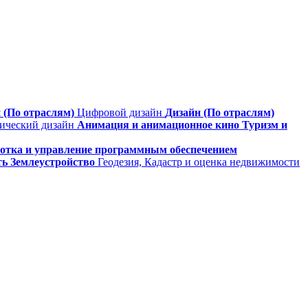
 (По отраслям)
Цифровой дизайн
Дизайн (По отраслям)
фический дизайн
Анимация и анимационное кино
Туризм и
ботка и управление программным обеспечением
ть
Землеустройство
Геодезия, Кадастр и оценка недвижимости