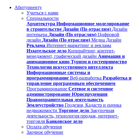
Абитуриенту
Учиться с нами
Специальности
Архитектура
Информационное моделирование
в строительстве
Дизайн (По отраслям)
Дизайн
интерьера
Дизайн (По отраслям)
Цифровой
дизайн
Дизайн (По отраслям)
Медиа Дизайн
Реклама
Интернет-маркетинг и реклама
Издательское дело
Копирайтинг, контент-
менеджмент, графический дизайн
Анимация и
анимационное кино
Туризм и гостеприимство
Технологии искусственного интеллекта
Информационные системы и
программирование
Веб-разработка
Разработка и
управление программным обеспечением
Программирование
Сетевое и системное
администрирование
Юриспруденция
Правоохранительная деятельность
Землеустройство
Геодезия, Кадастр и оценка
недвижимости
Торговое дело
Закупочная
деятельность, технология продаж, интернет-
торговля
Банковское дело
Оплата обучения
Заочное обучение