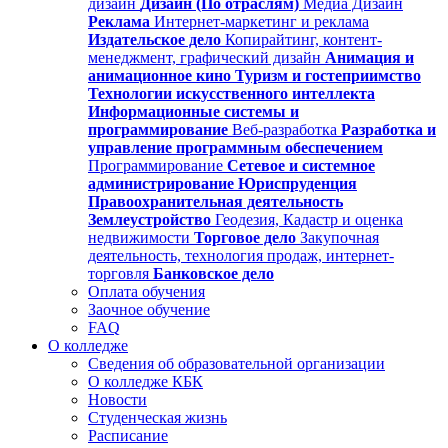
дизайн
Дизайн (По отраслям)
Медиа Дизайн
Реклама
Интернет-маркетинг и реклама
Издательское дело
Копирайтинг, контент-
менеджмент, графический дизайн
Анимация и
анимационное кино
Туризм и гостеприимство
Технологии искусственного интеллекта
Информационные системы и
программирование
Веб-разработка
Разработка и
управление программным обеспечением
Программирование
Сетевое и системное
администрирование
Юриспруденция
Правоохранительная деятельность
Землеустройство
Геодезия, Кадастр и оценка
недвижимости
Торговое дело
Закупочная
деятельность, технология продаж, интернет-
торговля
Банковское дело
Оплата обучения
Заочное обучение
FAQ
О колледже
Сведения об образовательной организации
О колледже КБК
Новости
Студенческая жизнь
Расписание