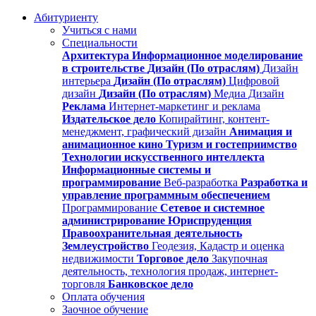
Абитуриенту
Учиться с нами
Специальности
Архитектура
Информационное моделирование
в строительстве
Дизайн (По отраслям)
Дизайн
интерьера
Дизайн (По отраслям)
Цифровой
дизайн
Дизайн (По отраслям)
Медиа Дизайн
Реклама
Интернет-маркетинг и реклама
Издательское дело
Копирайтинг, контент-
менеджмент, графический дизайн
Анимация и
анимационное кино
Туризм и гостеприимство
Технологии искусственного интеллекта
Информационные системы и
программирование
Веб-разработка
Разработка и
управление программным обеспечением
Программирование
Сетевое и системное
администрирование
Юриспруденция
Правоохранительная деятельность
Землеустройство
Геодезия, Кадастр и оценка
недвижимости
Торговое дело
Закупочная
деятельность, технология продаж, интернет-
торговля
Банковское дело
Оплата обучения
Заочное обучение