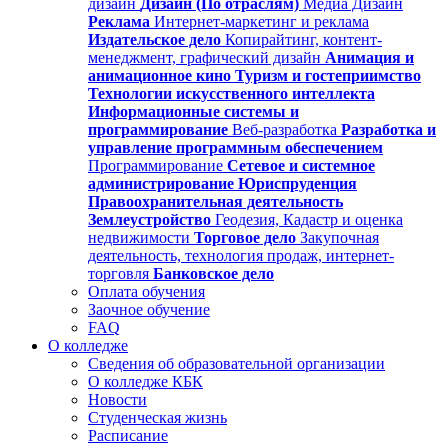
дизайн
Дизайн (По отраслям)
Медиа Дизайн
Реклама
Интернет-маркетинг и реклама
Издательское дело
Копирайтинг, контент-
менеджмент, графический дизайн
Анимация и
анимационное кино
Туризм и гостеприимство
Технологии искусственного интеллекта
Информационные системы и
программирование
Веб-разработка
Разработка и
управление программным обеспечением
Программирование
Сетевое и системное
администрирование
Юриспруденция
Правоохранительная деятельность
Землеустройство
Геодезия, Кадастр и оценка
недвижимости
Торговое дело
Закупочная
деятельность, технология продаж, интернет-
торговля
Банковское дело
Оплата обучения
Заочное обучение
FAQ
О колледже
Сведения об образовательной организации
О колледже КБК
Новости
Студенческая жизнь
Расписание