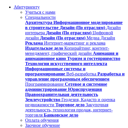
Абитуриенту
Учиться с нами
Специальности
Архитектура
Информационное моделирование
в строительстве
Дизайн (По отраслям)
Дизайн
интерьера
Дизайн (По отраслям)
Цифровой
дизайн
Дизайн (По отраслям)
Медиа Дизайн
Реклама
Интернет-маркетинг и реклама
Издательское дело
Копирайтинг, контент-
менеджмент, графический дизайн
Анимация и
анимационное кино
Туризм и гостеприимство
Технологии искусственного интеллекта
Информационные системы и
программирование
Веб-разработка
Разработка и
управление программным обеспечением
Программирование
Сетевое и системное
администрирование
Юриспруденция
Правоохранительная деятельность
Землеустройство
Геодезия, Кадастр и оценка
недвижимости
Торговое дело
Закупочная
деятельность, технология продаж, интернет-
торговля
Банковское дело
Оплата обучения
Заочное обучение