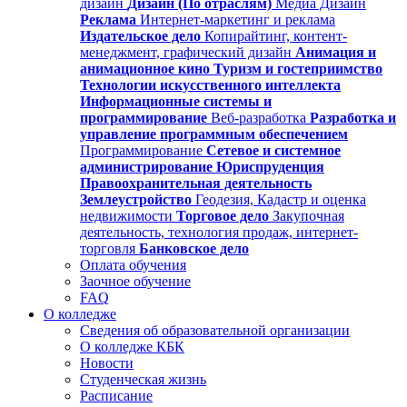
дизайн
Дизайн (По отраслям)
Медиа Дизайн
Реклама
Интернет-маркетинг и реклама
Издательское дело
Копирайтинг, контент-
менеджмент, графический дизайн
Анимация и
анимационное кино
Туризм и гостеприимство
Технологии искусственного интеллекта
Информационные системы и
программирование
Веб-разработка
Разработка и
управление программным обеспечением
Программирование
Сетевое и системное
администрирование
Юриспруденция
Правоохранительная деятельность
Землеустройство
Геодезия, Кадастр и оценка
недвижимости
Торговое дело
Закупочная
деятельность, технология продаж, интернет-
торговля
Банковское дело
Оплата обучения
Заочное обучение
FAQ
О колледже
Сведения об образовательной организации
О колледже КБК
Новости
Студенческая жизнь
Расписание