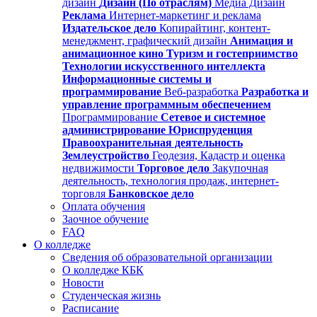
дизайн
Дизайн (По отраслям)
Медиа Дизайн
Реклама
Интернет-маркетинг и реклама
Издательское дело
Копирайтинг, контент-
менеджмент, графический дизайн
Анимация и
анимационное кино
Туризм и гостеприимство
Технологии искусственного интеллекта
Информационные системы и
программирование
Веб-разработка
Разработка и
управление программным обеспечением
Программирование
Сетевое и системное
администрирование
Юриспруденция
Правоохранительная деятельность
Землеустройство
Геодезия, Кадастр и оценка
недвижимости
Торговое дело
Закупочная
деятельность, технология продаж, интернет-
торговля
Банковское дело
Оплата обучения
Заочное обучение
FAQ
О колледже
Сведения об образовательной организации
О колледже КБК
Новости
Студенческая жизнь
Расписание