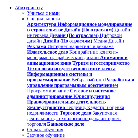
Абитуриенту
Учиться с нами
Специальности
Архитектура
Информационное моделирование
в строительстве
Дизайн (По отраслям)
Дизайн
интерьера
Дизайн (По отраслям)
Цифровой
дизайн
Дизайн (По отраслям)
Медиа Дизайн
Реклама
Интернет-маркетинг и реклама
Издательское дело
Копирайтинг, контент-
менеджмент, графический дизайн
Анимация и
анимационное кино
Туризм и гостеприимство
Технологии искусственного интеллекта
Информационные системы и
программирование
Веб-разработка
Разработка и
управление программным обеспечением
Программирование
Сетевое и системное
администрирование
Юриспруденция
Правоохранительная деятельность
Землеустройство
Геодезия, Кадастр и оценка
недвижимости
Торговое дело
Закупочная
деятельность, технология продаж, интернет-
торговля
Банковское дело
Оплата обучения
Заочное обучение