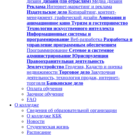
дизайн
Дизайн (По отраслям)
Медиа Дизайн
Реклама
Интернет-маркетинг и реклама
Издательское дело
Копирайтинг, контент-
менеджмент, графический дизайн
Анимация и
анимационное кино
Туризм и гостеприимство
Технологии искусственного интеллекта
Информационные системы и
программирование
Веб-разработка
Разработка и
управление программным обеспечением
Программирование
Сетевое и системное
администрирование
Юриспруденция
Правоохранительная деятельность
Землеустройство
Геодезия, Кадастр и оценка
недвижимости
Торговое дело
Закупочная
деятельность, технология продаж, интернет-
торговля
Банковское дело
Оплата обучения
Заочное обучение
FAQ
О колледже
Сведения об образовательной организации
О колледже КБК
Новости
Студенческая жизнь
Расписание