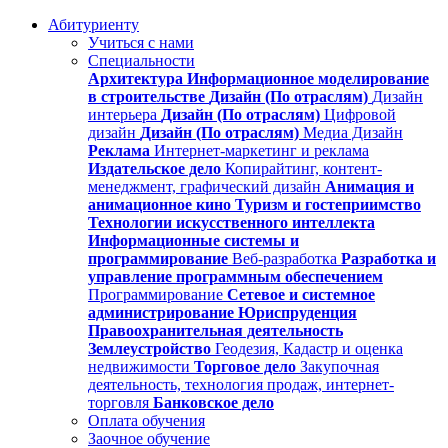
Абитуриенту
Учиться с нами
Специальности
Архитектура
Информационное моделирование
в строительстве
Дизайн (По отраслям)
Дизайн
интерьера
Дизайн (По отраслям)
Цифровой
дизайн
Дизайн (По отраслям)
Медиа Дизайн
Реклама
Интернет-маркетинг и реклама
Издательское дело
Копирайтинг, контент-
менеджмент, графический дизайн
Анимация и
анимационное кино
Туризм и гостеприимство
Технологии искусственного интеллекта
Информационные системы и
программирование
Веб-разработка
Разработка и
управление программным обеспечением
Программирование
Сетевое и системное
администрирование
Юриспруденция
Правоохранительная деятельность
Землеустройство
Геодезия, Кадастр и оценка
недвижимости
Торговое дело
Закупочная
деятельность, технология продаж, интернет-
торговля
Банковское дело
Оплата обучения
Заочное обучение