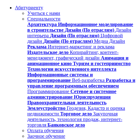
Абитуриенту
Учиться с нами
Специальности
Архитектура
Информационное моделирование
в строительстве
Дизайн (По отраслям)
Дизайн
интерьера
Дизайн (По отраслям)
Цифровой
дизайн
Дизайн (По отраслям)
Медиа Дизайн
Реклама
Интернет-маркетинг и реклама
Издательское дело
Копирайтинг, контент-
менеджмент, графический дизайн
Анимация и
анимационное кино
Туризм и гостеприимство
Технологии искусственного интеллекта
Информационные системы и
программирование
Веб-разработка
Разработка и
управление программным обеспечением
Программирование
Сетевое и системное
администрирование
Юриспруденция
Правоохранительная деятельность
Землеустройство
Геодезия, Кадастр и оценка
недвижимости
Торговое дело
Закупочная
деятельность, технология продаж, интернет-
торговля
Банковское дело
Оплата обучения
Заочное обучение