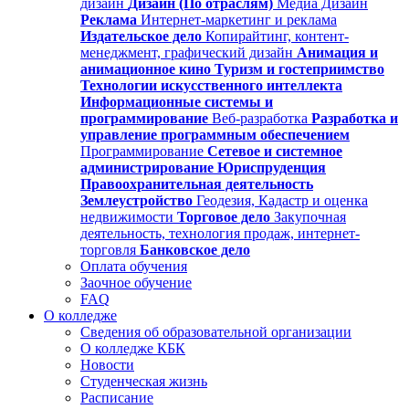
дизайн
Дизайн (По отраслям)
Медиа Дизайн
Реклама
Интернет-маркетинг и реклама
Издательское дело
Копирайтинг, контент-
менеджмент, графический дизайн
Анимация и
анимационное кино
Туризм и гостеприимство
Технологии искусственного интеллекта
Информационные системы и
программирование
Веб-разработка
Разработка и
управление программным обеспечением
Программирование
Сетевое и системное
администрирование
Юриспруденция
Правоохранительная деятельность
Землеустройство
Геодезия, Кадастр и оценка
недвижимости
Торговое дело
Закупочная
деятельность, технология продаж, интернет-
торговля
Банковское дело
Оплата обучения
Заочное обучение
FAQ
О колледже
Сведения об образовательной организации
О колледже КБК
Новости
Студенческая жизнь
Расписание