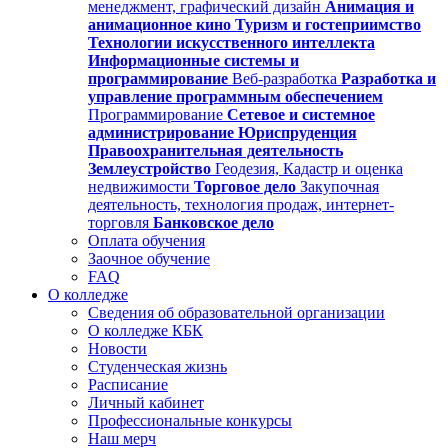
менеджмент, графический дизайн
Анимация и
анимационное кино
Туризм и гостеприимство
Технологии искусственного интеллекта
Информационные системы и
программирование
Веб-разработка
Разработка и
управление программным обеспечением
Программирование
Сетевое и системное
администрирование
Юриспруденция
Правоохранительная деятельность
Землеустройство
Геодезия, Кадастр и оценка
недвижимости
Торговое дело
Закупочная
деятельность, технология продаж, интернет-
торговля
Банковское дело
Оплата обучения
Заочное обучение
FAQ
О колледже
Сведения об образовательной организации
О колледже КБК
Новости
Студенческая жизнь
Расписание
Личный кабинет
Профессиональные конкурсы
Наш мерч