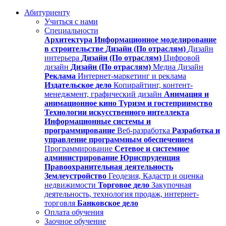
Абитуриенту
Учиться с нами
Специальности
Архитектура
Информационное моделирование
в строительстве
Дизайн (По отраслям)
Дизайн
интерьера
Дизайн (По отраслям)
Цифровой
дизайн
Дизайн (По отраслям)
Медиа Дизайн
Реклама
Интернет-маркетинг и реклама
Издательское дело
Копирайтинг, контент-
менеджмент, графический дизайн
Анимация и
анимационное кино
Туризм и гостеприимство
Технологии искусственного интеллекта
Информационные системы и
программирование
Веб-разработка
Разработка и
управление программным обеспечением
Программирование
Сетевое и системное
администрирование
Юриспруденция
Правоохранительная деятельность
Землеустройство
Геодезия, Кадастр и оценка
недвижимости
Торговое дело
Закупочная
деятельность, технология продаж, интернет-
торговля
Банковское дело
Оплата обучения
Заочное обучение