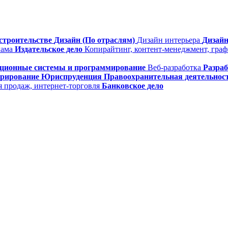
строительстве
Дизайн (По отраслям)
Дизайн интерьера
Дизайн
лама
Издательское дело
Копирайтинг, контент-менеджмент, гра
ционные системы и программирование
Веб-разработка
Разра
трирование
Юриспруденция
Правоохранительная деятельнос
я продаж, интернет-торговля
Банковское дело