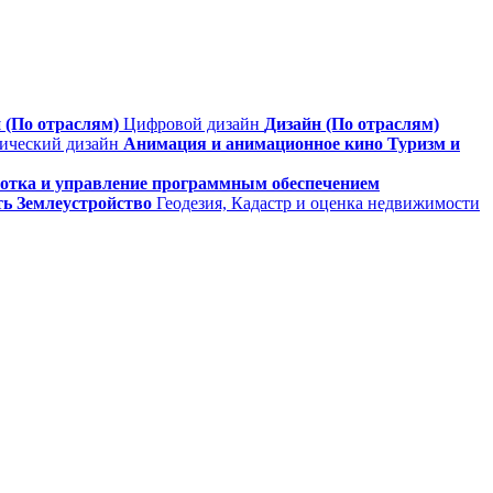
 (По отраслям)
Цифровой дизайн
Дизайн (По отраслям)
фический дизайн
Анимация и анимационное кино
Туризм и
ботка и управление программным обеспечением
ть
Землеустройство
Геодезия, Кадастр и оценка недвижимости