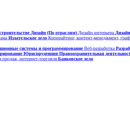
строительстве
Дизайн (По отраслям)
Дизайн интерьера
Дизайн
лама
Издательское дело
Копирайтинг, контент-менеджмент, гра
ционные системы и программирование
Веб-разработка
Разра
трирование
Юриспруденция
Правоохранительная деятельнос
я продаж, интернет-торговля
Банковское дело