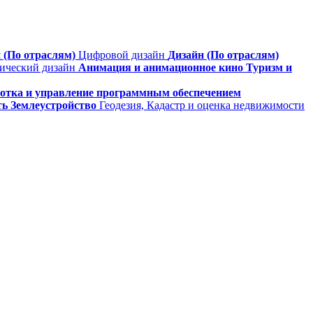
 (По отраслям)
Цифровой дизайн
Дизайн (По отраслям)
фический дизайн
Анимация и анимационное кино
Туризм и
ботка и управление программным обеспечением
ть
Землеустройство
Геодезия, Кадастр и оценка недвижимости