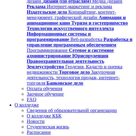
дизайн
Дизайн (По отраслям)
Медиа Дизайн
Реклама
Интернет-маркетинг и реклама
Издательское дело
Копирайтинг, контент-
менеджмент, графический дизайн
Анимация и
анимационное кино
Туризм и гостеприимство
Технологии искусственного интеллекта
Информационные системы и
программирование
Веб-разработка
Разработка и
управление программным обеспечением
Программирование
Сетевое и системное
администрирование
Юриспруденция
Правоохранительная деятельность
Землеустройство
Геодезия, Кадастр и оценка
недвижимости
Торговое дело
Закупочная
деятельность, технология продаж, интернет-
торговля
Банковское дело
Оплата обучения
Заочное обучение
FAQ
О колледже
Сведения об образовательной организации
О колледже КБК
Новости
Студенческая жизнь
Расписание