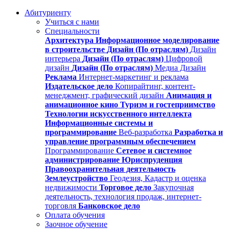
Абитуриенту
Учиться с нами
Специальности
Архитектура
Информационное моделирование
в строительстве
Дизайн (По отраслям)
Дизайн
интерьера
Дизайн (По отраслям)
Цифровой
дизайн
Дизайн (По отраслям)
Медиа Дизайн
Реклама
Интернет-маркетинг и реклама
Издательское дело
Копирайтинг, контент-
менеджмент, графический дизайн
Анимация и
анимационное кино
Туризм и гостеприимство
Технологии искусственного интеллекта
Информационные системы и
программирование
Веб-разработка
Разработка и
управление программным обеспечением
Программирование
Сетевое и системное
администрирование
Юриспруденция
Правоохранительная деятельность
Землеустройство
Геодезия, Кадастр и оценка
недвижимости
Торговое дело
Закупочная
деятельность, технология продаж, интернет-
торговля
Банковское дело
Оплата обучения
Заочное обучение