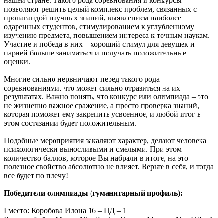
нашей стране. Такого рода соревнования и конкурсы
позволяют решить целый комплекс проблем, связанных с
пропагандой научных знаний, выявлением наиболее
одаренных студентов, стимулированием к углубленному
изучению предмета, повышением интереса к точным наукам.
Участие и победа в них – хороший стимул для девушек и
парней больше заниматься и получать положительные
оценки.
Многие сильно нервничают перед такого рода
соревнованиями, что может сильно отразиться на их
результатах. Важно понять, что конкурс или олимпиада – это
не жизненно важное сражение, а просто проверка знаний,
которая поможет ему закрепить усвоенное, и любой итог в
этом состязании будет положительным.
Подобные мероприятия закаляют характер, делают человека
психологически выносливыми и смелыми. При этом
количество баллов, которое Вы набрали в итоге, на это
полезное свойство абсолютно не влияет. Верьте в себя, и тогда
все будет по плечу!
Победители олимпиады (гуманитарный профиль):
I место: Коробова Илона 16 – ПД – 1