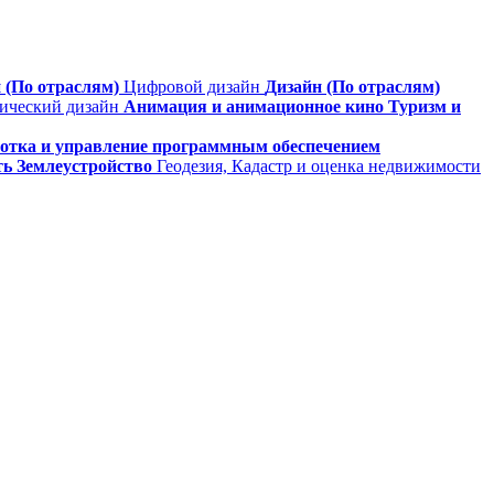
 (По отраслям)
Цифровой дизайн
Дизайн (По отраслям)
фический дизайн
Анимация и анимационное кино
Туризм и
ботка и управление программным обеспечением
ть
Землеустройство
Геодезия, Кадастр и оценка недвижимости