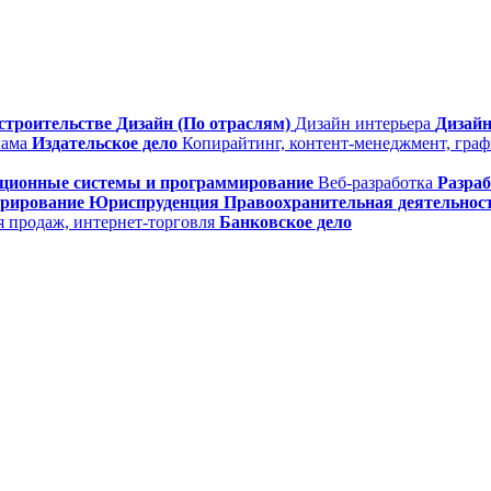
строительстве
Дизайн (По отраслям)
Дизайн интерьера
Дизайн
лама
Издательское дело
Копирайтинг, контент-менеджмент, гра
ционные системы и программирование
Веб-разработка
Разра
трирование
Юриспруденция
Правоохранительная деятельнос
я продаж, интернет-торговля
Банковское дело