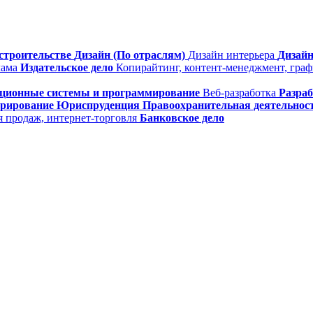
строительстве
Дизайн (По отраслям)
Дизайн интерьера
Дизайн
лама
Издательское дело
Копирайтинг, контент-менеджмент, гра
ционные системы и программирование
Веб-разработка
Разра
трирование
Юриспруденция
Правоохранительная деятельнос
я продаж, интернет-торговля
Банковское дело