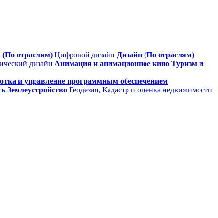
 (По отраслям)
Цифровой дизайн
Дизайн (По отраслям)
фический дизайн
Анимация и анимационное кино
Туризм и
ботка и управление программным обеспечением
ть
Землеустройство
Геодезия, Кадастр и оценка недвижимости