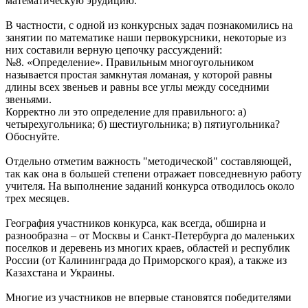
математическую эрудицию.
В частности, с одной из конкурсных задач познакомились на
занятии по математике наши первокурсники, некоторые из
них составили верную цепочку рассуждений:
№8. «Определение». Правильным многоугольником
называется простая замкнутая ломаная, у которой равны
длины всех звеньев и равны все углы между соседними
звеньями.
Корректно ли это определение для правильного: а)
четырехугольника; б) шестиугольника; в) пятиугольника?
Обоснуйте.
Отдельно отметим важность "методической" составляющей,
так как она в большей степени отражает повседневную работу
учителя. На выполнение заданий конкурса отводилось около
трех месяцев.
География участников конкурса, как всегда, обширна и
разнообразна – от Москвы и Санкт-Петербурга до маленьких
поселков и деревень из многих краев, областей и республик
России (от Калининграда до Приморского края), а также из
Казахстана и Украины.
Многие из участников не впервые становятся победителями