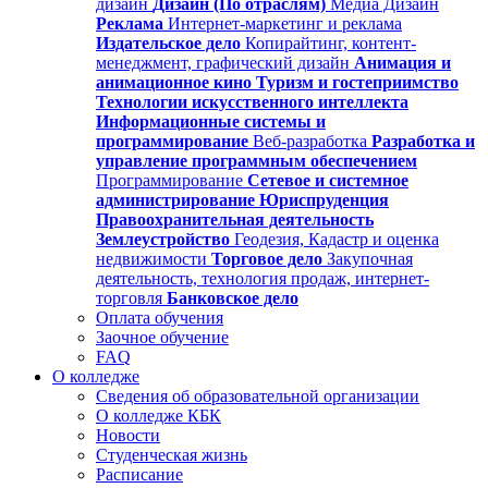
дизайн
Дизайн (По отраслям)
Медиа Дизайн
Реклама
Интернет-маркетинг и реклама
Издательское дело
Копирайтинг, контент-
менеджмент, графический дизайн
Анимация и
анимационное кино
Туризм и гостеприимство
Технологии искусственного интеллекта
Информационные системы и
программирование
Веб-разработка
Разработка и
управление программным обеспечением
Программирование
Сетевое и системное
администрирование
Юриспруденция
Правоохранительная деятельность
Землеустройство
Геодезия, Кадастр и оценка
недвижимости
Торговое дело
Закупочная
деятельность, технология продаж, интернет-
торговля
Банковское дело
Оплата обучения
Заочное обучение
FAQ
О колледже
Сведения об образовательной организации
О колледже КБК
Новости
Студенческая жизнь
Расписание