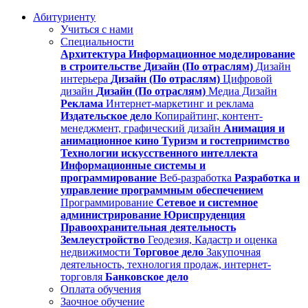
Абитуриенту
Учиться с нами
Специальности
Архитектура
Информационное моделирование
в строительстве
Дизайн (По отраслям)
Дизайн
интерьера
Дизайн (По отраслям)
Цифровой
дизайн
Дизайн (По отраслям)
Медиа Дизайн
Реклама
Интернет-маркетинг и реклама
Издательское дело
Копирайтинг, контент-
менеджмент, графический дизайн
Анимация и
анимационное кино
Туризм и гостеприимство
Технологии искусственного интеллекта
Информационные системы и
программирование
Веб-разработка
Разработка и
управление программным обеспечением
Программирование
Сетевое и системное
администрирование
Юриспруденция
Правоохранительная деятельность
Землеустройство
Геодезия, Кадастр и оценка
недвижимости
Торговое дело
Закупочная
деятельность, технология продаж, интернет-
торговля
Банковское дело
Оплата обучения
Заочное обучение