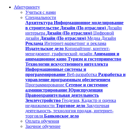
Абитуриенту
Учиться с нами
Специальности
Архитектура
Информационное моделирование
в строительстве
Дизайн (По отраслям)
Дизайн
интерьера
Дизайн (По отраслям)
Цифровой
дизайн
Дизайн (По отраслям)
Медиа Дизайн
Реклама
Интернет-маркетинг и реклама
Издательское дело
Копирайтинг, контент-
менеджмент, графический дизайн
Анимация и
анимационное кино
Туризм и гостеприимство
Технологии искусственного интеллекта
Информационные системы и
программирование
Веб-разработка
Разработка и
управление программным обеспечением
Программирование
Сетевое и системное
администрирование
Юриспруденция
Правоохранительная деятельность
Землеустройство
Геодезия, Кадастр и оценка
недвижимости
Торговое дело
Закупочная
деятельность, технология продаж, интернет-
торговля
Банковское дело
Оплата обучения
Заочное обучение