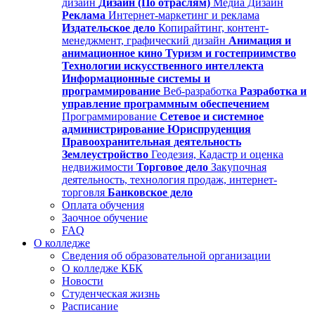
дизайн
Дизайн (По отраслям)
Медиа Дизайн
Реклама
Интернет-маркетинг и реклама
Издательское дело
Копирайтинг, контент-
менеджмент, графический дизайн
Анимация и
анимационное кино
Туризм и гостеприимство
Технологии искусственного интеллекта
Информационные системы и
программирование
Веб-разработка
Разработка и
управление программным обеспечением
Программирование
Сетевое и системное
администрирование
Юриспруденция
Правоохранительная деятельность
Землеустройство
Геодезия, Кадастр и оценка
недвижимости
Торговое дело
Закупочная
деятельность, технология продаж, интернет-
торговля
Банковское дело
Оплата обучения
Заочное обучение
FAQ
О колледже
Сведения об образовательной организации
О колледже КБК
Новости
Студенческая жизнь
Расписание