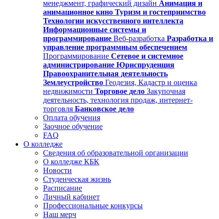
менеджмент, графический дизайн
Анимация и
анимационное кино
Туризм и гостеприимство
Технологии искусственного интеллекта
Информационные системы и
программирование
Веб-разработка
Разработка и
управление программным обеспечением
Программирование
Сетевое и системное
администрирование
Юриспруденция
Правоохранительная деятельность
Землеустройство
Геодезия, Кадастр и оценка
недвижимости
Торговое дело
Закупочная
деятельность, технология продаж, интернет-
торговля
Банковское дело
Оплата обучения
Заочное обучение
FAQ
О колледже
Сведения об образовательной организации
О колледже КБК
Новости
Студенческая жизнь
Расписание
Личный кабинет
Профессиональные конкурсы
Наш мерч