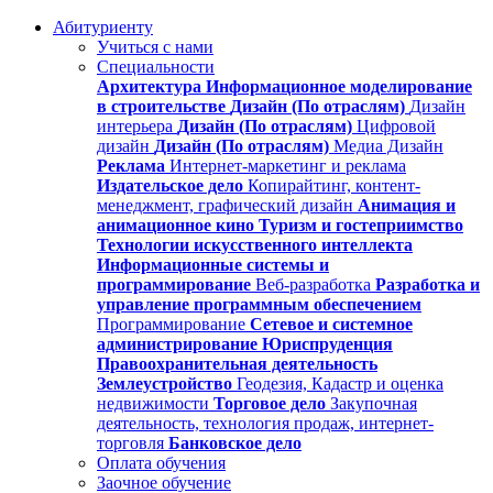
Абитуриенту
Учиться с нами
Специальности
Архитектура
Информационное моделирование
в строительстве
Дизайн (По отраслям)
Дизайн
интерьера
Дизайн (По отраслям)
Цифровой
дизайн
Дизайн (По отраслям)
Медиа Дизайн
Реклама
Интернет-маркетинг и реклама
Издательское дело
Копирайтинг, контент-
менеджмент, графический дизайн
Анимация и
анимационное кино
Туризм и гостеприимство
Технологии искусственного интеллекта
Информационные системы и
программирование
Веб-разработка
Разработка и
управление программным обеспечением
Программирование
Сетевое и системное
администрирование
Юриспруденция
Правоохранительная деятельность
Землеустройство
Геодезия, Кадастр и оценка
недвижимости
Торговое дело
Закупочная
деятельность, технология продаж, интернет-
торговля
Банковское дело
Оплата обучения
Заочное обучение