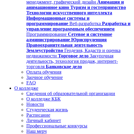
менеджмент, графический дизайн
Анимация и
анимационное кино
Туризм и гостеприимство
Технологии искусственного интеллекта
Информационные системы и
программирование
Веб-разработка
Разработка и
управление программным обеспечением
Программирование
Сетевое и системное
администрирование
Юриспруденция
Правоохранительная деятельность
Землеустройство
Геодезия, Кадастр и оценка
недвижимости
Торговое дело
Закупочная
деятельность, технология продаж, интернет-
торговля
Банковское дело
Оплата обучения
Заочное обучение
FAQ
О колледже
Сведения об образовательной организации
О колледже КБК
Новости
Студенческая жизнь
Расписание
Личный кабинет
Профессиональные конкурсы
Наш мерч