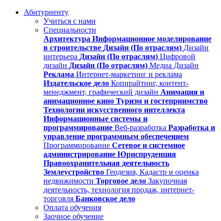
Абитуриенту
Учиться с нами
Специальности
Архитектура
Информационное моделирование
в строительстве
Дизайн (По отраслям)
Дизайн
интерьера
Дизайн (По отраслям)
Цифровой
дизайн
Дизайн (По отраслям)
Медиа Дизайн
Реклама
Интернет-маркетинг и реклама
Издательское дело
Копирайтинг, контент-
менеджмент, графический дизайн
Анимация и
анимационное кино
Туризм и гостеприимство
Технологии искусственного интеллекта
Информационные системы и
программирование
Веб-разработка
Разработка и
управление программным обеспечением
Программирование
Сетевое и системное
администрирование
Юриспруденция
Правоохранительная деятельность
Землеустройство
Геодезия, Кадастр и оценка
недвижимости
Торговое дело
Закупочная
деятельность, технология продаж, интернет-
торговля
Банковское дело
Оплата обучения
Заочное обучение