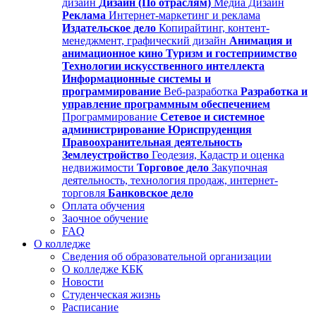
дизайн
Дизайн (По отраслям)
Медиа Дизайн
Реклама
Интернет-маркетинг и реклама
Издательское дело
Копирайтинг, контент-
менеджмент, графический дизайн
Анимация и
анимационное кино
Туризм и гостеприимство
Технологии искусственного интеллекта
Информационные системы и
программирование
Веб-разработка
Разработка и
управление программным обеспечением
Программирование
Сетевое и системное
администрирование
Юриспруденция
Правоохранительная деятельность
Землеустройство
Геодезия, Кадастр и оценка
недвижимости
Торговое дело
Закупочная
деятельность, технология продаж, интернет-
торговля
Банковское дело
Оплата обучения
Заочное обучение
FAQ
О колледже
Сведения об образовательной организации
О колледже КБК
Новости
Студенческая жизнь
Расписание