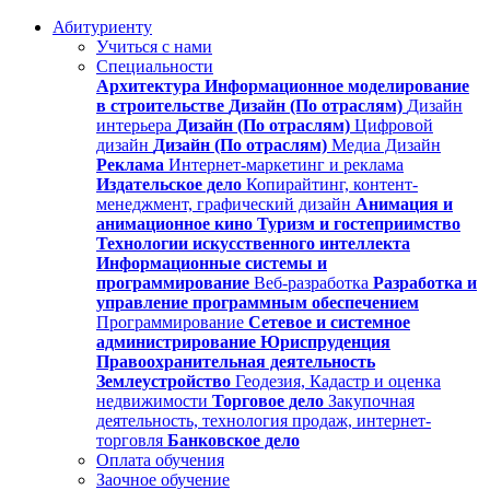
Абитуриенту
Учиться с нами
Специальности
Архитектура
Информационное моделирование
в строительстве
Дизайн (По отраслям)
Дизайн
интерьера
Дизайн (По отраслям)
Цифровой
дизайн
Дизайн (По отраслям)
Медиа Дизайн
Реклама
Интернет-маркетинг и реклама
Издательское дело
Копирайтинг, контент-
менеджмент, графический дизайн
Анимация и
анимационное кино
Туризм и гостеприимство
Технологии искусственного интеллекта
Информационные системы и
программирование
Веб-разработка
Разработка и
управление программным обеспечением
Программирование
Сетевое и системное
администрирование
Юриспруденция
Правоохранительная деятельность
Землеустройство
Геодезия, Кадастр и оценка
недвижимости
Торговое дело
Закупочная
деятельность, технология продаж, интернет-
торговля
Банковское дело
Оплата обучения
Заочное обучение