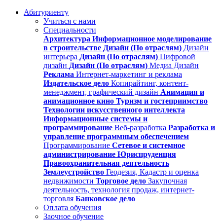
Абитуриенту
Учиться с нами
Специальности
Архитектура
Информационное моделирование
в строительстве
Дизайн (По отраслям)
Дизайн
интерьера
Дизайн (По отраслям)
Цифровой
дизайн
Дизайн (По отраслям)
Медиа Дизайн
Реклама
Интернет-маркетинг и реклама
Издательское дело
Копирайтинг, контент-
менеджмент, графический дизайн
Анимация и
анимационное кино
Туризм и гостеприимство
Технологии искусственного интеллекта
Информационные системы и
программирование
Веб-разработка
Разработка и
управление программным обеспечением
Программирование
Сетевое и системное
администрирование
Юриспруденция
Правоохранительная деятельность
Землеустройство
Геодезия, Кадастр и оценка
недвижимости
Торговое дело
Закупочная
деятельность, технология продаж, интернет-
торговля
Банковское дело
Оплата обучения
Заочное обучение