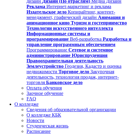
дизайн
Дизайн (По отраслям)
Медиа Дизайн
Реклама
Интернет-маркетинг и реклама
Издательское дело
Копирайтинг, контент-
менеджмент, графический дизайн
Анимация и
анимационное кино
Туризм и гостеприимство
Технологии искусственного интеллекта
Информационные системы и
программирование
Веб-разработка
Разработка и
управление программным обеспечением
Программирование
Сетевое и системное
администрирование
Юриспруденция
Правоохранительная деятельность
Землеустройство
Геодезия, Кадастр и оценка
недвижимости
Торговое дело
Закупочная
деятельность, технология продаж, интернет-
торговля
Банковское дело
Оплата обучения
Заочное обучение
FAQ
О колледже
Сведения об образовательной организации
О колледже КБК
Новости
Студенческая жизнь
Расписание