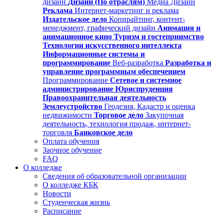
дизайн
Дизайн (По отраслям)
Медиа Дизайн
Реклама
Интернет-маркетинг и реклама
Издательское дело
Копирайтинг, контент-
менеджмент, графический дизайн
Анимация и
анимационное кино
Туризм и гостеприимство
Технологии искусственного интеллекта
Информационные системы и
программирование
Веб-разработка
Разработка и
управление программным обеспечением
Программирование
Сетевое и системное
администрирование
Юриспруденция
Правоохранительная деятельность
Землеустройство
Геодезия, Кадастр и оценка
недвижимости
Торговое дело
Закупочная
деятельность, технология продаж, интернет-
торговля
Банковское дело
Оплата обучения
Заочное обучение
FAQ
О колледже
Сведения об образовательной организации
О колледже КБК
Новости
Студенческая жизнь
Расписание