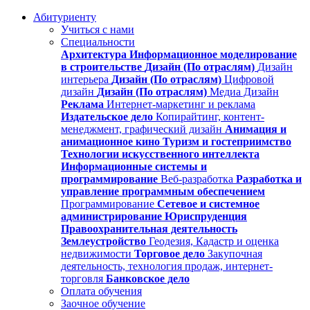
Абитуриенту
Учиться с нами
Специальности
Архитектура
Информационное моделирование
в строительстве
Дизайн (По отраслям)
Дизайн
интерьера
Дизайн (По отраслям)
Цифровой
дизайн
Дизайн (По отраслям)
Медиа Дизайн
Реклама
Интернет-маркетинг и реклама
Издательское дело
Копирайтинг, контент-
менеджмент, графический дизайн
Анимация и
анимационное кино
Туризм и гостеприимство
Технологии искусственного интеллекта
Информационные системы и
программирование
Веб-разработка
Разработка и
управление программным обеспечением
Программирование
Сетевое и системное
администрирование
Юриспруденция
Правоохранительная деятельность
Землеустройство
Геодезия, Кадастр и оценка
недвижимости
Торговое дело
Закупочная
деятельность, технология продаж, интернет-
торговля
Банковское дело
Оплата обучения
Заочное обучение