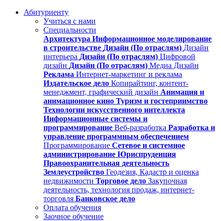
Абитуриенту
Учиться с нами
Специальности
Архитектура
Информационное моделирование
в строительстве
Дизайн (По отраслям)
Дизайн
интерьера
Дизайн (По отраслям)
Цифровой
дизайн
Дизайн (По отраслям)
Медиа Дизайн
Реклама
Интернет-маркетинг и реклама
Издательское дело
Копирайтинг, контент-
менеджмент, графический дизайн
Анимация и
анимационное кино
Туризм и гостеприимство
Технологии искусственного интеллекта
Информационные системы и
программирование
Веб-разработка
Разработка и
управление программным обеспечением
Программирование
Сетевое и системное
администрирование
Юриспруденция
Правоохранительная деятельность
Землеустройство
Геодезия, Кадастр и оценка
недвижимости
Торговое дело
Закупочная
деятельность, технология продаж, интернет-
торговля
Банковское дело
Оплата обучения
Заочное обучение