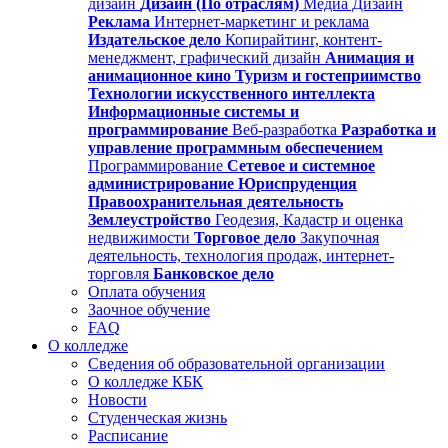
дизайн
Дизайн (По отраслям)
Медиа Дизайн
Реклама
Интернет-маркетинг и реклама
Издательское дело
Копирайтинг, контент-
менеджмент, графический дизайн
Анимация и
анимационное кино
Туризм и гостеприимство
Технологии искусственного интеллекта
Информационные системы и
программирование
Веб-разработка
Разработка и
управление программным обеспечением
Программирование
Сетевое и системное
администрирование
Юриспруденция
Правоохранительная деятельность
Землеустройство
Геодезия, Кадастр и оценка
недвижимости
Торговое дело
Закупочная
деятельность, технология продаж, интернет-
торговля
Банковское дело
Оплата обучения
Заочное обучение
FAQ
О колледже
Сведения об образовательной организации
О колледже КБК
Новости
Студенческая жизнь
Расписание