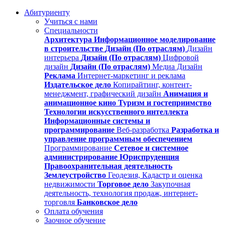
Абитуриенту
Учиться с нами
Специальности
Архитектура
Информационное моделирование
в строительстве
Дизайн (По отраслям)
Дизайн
интерьера
Дизайн (По отраслям)
Цифровой
дизайн
Дизайн (По отраслям)
Медиа Дизайн
Реклама
Интернет-маркетинг и реклама
Издательское дело
Копирайтинг, контент-
менеджмент, графический дизайн
Анимация и
анимационное кино
Туризм и гостеприимство
Технологии искусственного интеллекта
Информационные системы и
программирование
Веб-разработка
Разработка и
управление программным обеспечением
Программирование
Сетевое и системное
администрирование
Юриспруденция
Правоохранительная деятельность
Землеустройство
Геодезия, Кадастр и оценка
недвижимости
Торговое дело
Закупочная
деятельность, технология продаж, интернет-
торговля
Банковское дело
Оплата обучения
Заочное обучение