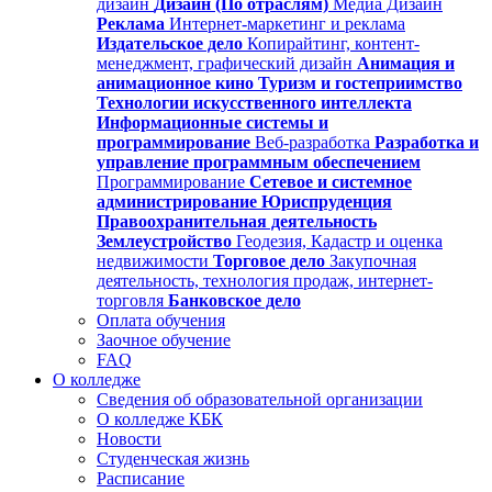
дизайн
Дизайн (По отраслям)
Медиа Дизайн
Реклама
Интернет-маркетинг и реклама
Издательское дело
Копирайтинг, контент-
менеджмент, графический дизайн
Анимация и
анимационное кино
Туризм и гостеприимство
Технологии искусственного интеллекта
Информационные системы и
программирование
Веб-разработка
Разработка и
управление программным обеспечением
Программирование
Сетевое и системное
администрирование
Юриспруденция
Правоохранительная деятельность
Землеустройство
Геодезия, Кадастр и оценка
недвижимости
Торговое дело
Закупочная
деятельность, технология продаж, интернет-
торговля
Банковское дело
Оплата обучения
Заочное обучение
FAQ
О колледже
Сведения об образовательной организации
О колледже КБК
Новости
Студенческая жизнь
Расписание